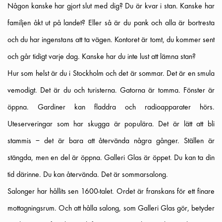
Någon kanske har gjort slut med dig? Du är kvar i stan. Kanske har
familjen åkt ut på landet? Eller så är du pank och alla är bortresta
och du har ingenstans att ta vägen. Kontoret är tomt, du kommer sent
och går tidigt varje dag. Kanske har du inte lust att lämna stan?
Hur som helst är du i Stockholm och det är sommar. Det är en smula
vemodigt. Det är du och turisterna. Gatorna är tomma. Fönster är
öppna. Gardiner kan fladdra och radioapparater hörs.
Uteserveringar som har skugga är populära. Det är lätt att bli
stammis – det är bara att återvända några gånger. Ställen är
stängda, men en del är öppna. Galleri Glas är öppet. Du kan ta din
tid därinne. Du kan återvända. Det är sommarsalong.
Salonger har hållits sen 1600-talet. Ordet är franskans för ett finare
mottagningsrum. Och att hålla salong, som Galleri Glas gör, betyder