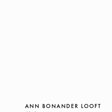
ANN BONANDER LOOFT
STICKERSKAN
24 MAY - 10 AUGUST 2023
ANN BONANDER LOOFT