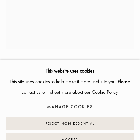
SOMMARÖPPETTIDER:
ONSDAG-TORS, 12-18, FREDAG 12-17, LÖRDAG 12-16
ÖVRIGA TIDER ÖPPET ENLIGT ÖVERENSKOMMELSE
INFO@GALLERIGLAS.SE
+46 70 823 11 87
NYBROGATAN 34, 114 39 STOCKHOLM
ANN BONANDER LOOFT
This website uses cookies
1962
This site uses cookies to help make it more useful to you. Please
HOPE
,
2023
contact us to find out more about our Cookie Policy.
H: 55 B: 41 CM
MANAGE COOKIES
MANAGE COOKIES
COPYRIGHT © 2026 GALLERI GLAS
SITE BY ARTLOGIC
PRISFÖRFRÅGAN
REJECT NON ESSENTIAL