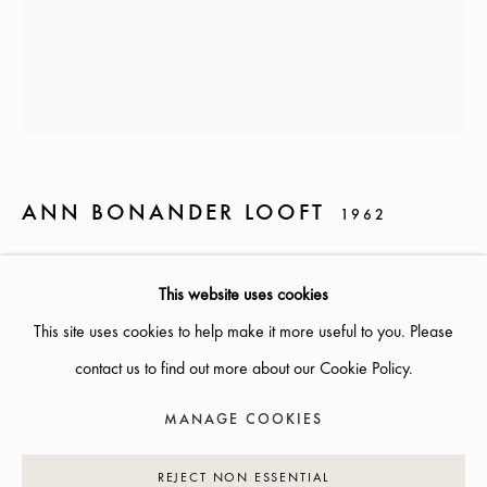
SOMMARÖPPETTIDER:
ONSDAG-TORS, 12-18, FREDAG 12-17, LÖRDAG 12-16
ÖVRIGA TIDER ÖPPET ENLIGT ÖVERENSKOMMELSE
INFO@GALLERIGLAS.SE
ANN BONANDER LOOFT
1962
+46 70 823 11 87
NYBROGATAN 34, 114 39 STOCKHOLM
SNÄRJD
,
2023
This website uses cookies
H: 46 B: 36 CM
This site uses cookies to help make it more useful to you. Please
contact us to find out more about our Cookie Policy.
PRISFÖRFRÅGAN
MANAGE COOKIES
MANAGE COOKIES
COPYRIGHT © 2026 GALLERI GLAS
SITE BY ARTLOGIC
REJECT NON ESSENTIAL
SHARE