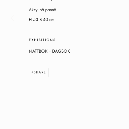
Akryl på pannå
H 53 B 40 cm
SOMMARÖPPETTIDER:
ONSDAG-TORS, 12-18, FREDAG 12-17, LÖRDAG 12-16
EXHIBITIONS
ÖVRIGA TIDER ÖPPET ENLIGT ÖVERENSKOMMELSE
NATTBOK – DAGBOK
INFO@GALLERIGLAS.SE
+46 70 823 11 87
SHARE
NYBROGATAN 34, 114 39 STOCKHOLM
MANAGE COOKIES
COPYRIGHT © 2026 GALLERI GLAS
SITE BY ARTLOGIC