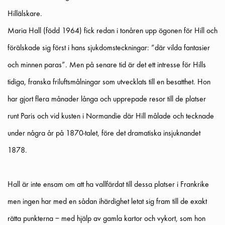
Hillälskare.
Maria Hall (född 1964) fick redan i tonåren upp ögonen för Hill och
förälskade sig först i hans sjukdomsteckningar: ”där vilda fantasier
och minnen paras”. Men på senare tid är det ett intresse för Hills
tidiga, franska friluftsmålningar som utvecklats till en besatthet. Hon
har gjort flera månader långa och upprepade resor till de platser
runt Paris och vid kusten i Normandie där Hill målade och tecknade
under några år på 1870-talet, före det dramatiska insjuknandet
1878.
Hall är inte ensam om att ha vallfärdat till dessa platser i Frankrike
men ingen har med en sådan ihärdighet letat sig fram till de exakt
rätta punkterna – med hjälp av gamla kartor och vykort, som hon