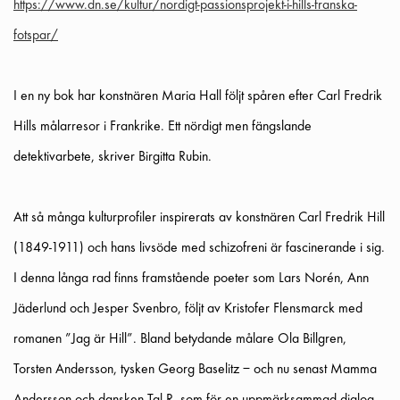
https://www.dn.se/kultur/nordigt-passionsprojekt-i-hills-franska-
fotspar/
I en ny bok har konstnären Maria Hall följt spåren efter Carl Fredrik
Hills målarresor i Frankrike. Ett nördigt men fängslande
detektivarbete, skriver Birgitta Rubin.
Att så många kulturprofiler inspirerats av konstnären Carl Fredrik Hill
(1849-1911) och hans livsöde med schizofreni är fascinerande i sig.
I denna långa rad finns framstående poeter som Lars Norén, Ann
Jäderlund och Jesper Svenbro, följt av Kristofer Flensmarck med
romanen ”Jag är Hill”. Bland betydande målare Ola Billgren,
Torsten Andersson, tysken Georg Baselitz – och nu senast Mamma