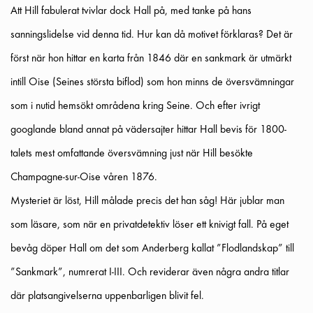
Att Hill fabulerat tvivlar dock Hall på, med tanke på hans
sanningslidelse vid denna tid. Hur kan då motivet förklaras? Det är
först när hon hittar en karta från 1846 där en sankmark är utmärkt
intill Oise (Seines största biflod) som hon minns de översvämningar
som i nutid hemsökt områdena kring Seine. Och efter ivrigt
googlande bland annat på vädersajter hittar Hall bevis för 1800-
talets mest omfattande översvämning just när Hill besökte
Champagne-sur-Oise våren 1876.
Mysteriet är löst, Hill målade precis det han såg! Här jublar man
som läsare, som när en privatdetektiv löser ett knivigt fall. På eget
bevåg döper Hall om det som Anderberg kallat ”Flodlandskap” till
”Sankmark”, numrerat I-III. Och reviderar även några andra titlar
där platsangivelserna uppenbarligen blivit fel.