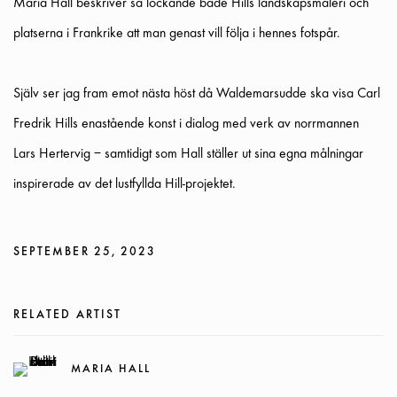
Maria Hall beskriver så lockande både Hills landskapsmåleri och
platserna i Frankrike att man genast vill följa i hennes fotspår.
Själv ser jag fram emot nästa höst då Waldemarsudde ska visa Carl
Fredrik Hills enastående konst i dialog med verk av norrmannen
Lars Hertervig – samtidigt som Hall ställer ut sina egna målningar
inspirerade av det lustfyllda Hill-projektet.
SEPTEMBER 25, 2023
RELATED ARTIST
MARIA HALL