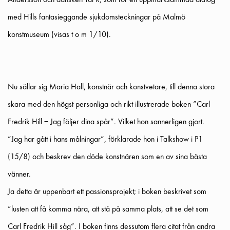
Andersson och dansken Tal R, som för en uppmärksammad dialog
med Hills fantasieggande sjukdomsteckningar på Malmö
konstmuseum (visas t o m 1/10).
Nu sällar sig Maria Hall, konstnär och konstvetare, till denna stora
skara med den högst personliga och rikt illustrerade boken ”Carl
Fredrik Hill – Jag följer dina spår”. Vilket hon sannerligen gjort.
”Jag har gått i hans målningar”, förklarade hon i Talkshow i P1
(15/8) och beskrev den döde konstnären som en av sina bästa
vänner.
Ja detta är uppenbart
ett passionsprojekt; i boken beskrivet som
”lusten att få komma nära, att stå på samma plats, att se det som
Carl Fredrik Hill såg”. I boken finns dessutom flera citat från andra