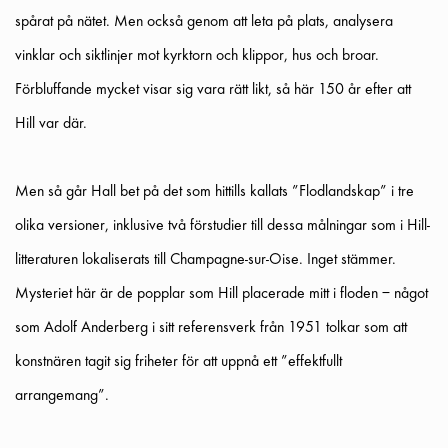
spårat på nätet. Men också genom att leta på plats, analysera
vinklar och siktlinjer mot kyrktorn och klippor, hus och broar.
Förbluffande mycket visar sig vara rätt likt, så här 150 år efter att
Hill var där.
Men så går Hall bet
på det som hittills kallats ”Flodlandskap” i tre
olika versioner, inklusive två förstudier till dessa målningar som i Hill-
litteraturen lokaliserats till Champagne-sur-Oise. Inget stämmer.
Mysteriet här är de popplar som Hill placerade mitt i floden – något
som Adolf Anderberg i sitt referensverk från 1951 tolkar som att
konstnären tagit sig friheter för att uppnå ett ”effektfullt
arrangemang”.