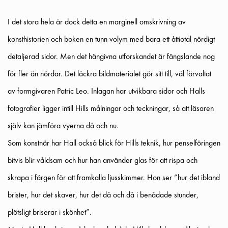
I det stora hela är dock
detta en marginell omskrivning av
konsthistorien och boken en tunn volym med bara ett åttiotal nördigt
detaljerad sidor. Men det hängivna utforskandet är fängslande nog
för fler än nördar. Det läckra bildmaterialet gör sitt till, väl förvaltat
av formgivaren Patric Leo. Inlagan har utvikbara sidor och Halls
fotografier ligger intill Hills målningar och teckningar, så att läsaren
själv kan jämföra vyerna då och nu.
Som konstnär har Hall också blick för Hills teknik, hur penselföringen
bitvis blir våldsam och hur han använder glas för att rispa och
skrapa i färgen för att framkalla ljusskimmer. Hon ser ”hur det ibland
brister, hur det skaver, hur det då och då i benådade stunder,
plötsligt briserar i skönhet”.