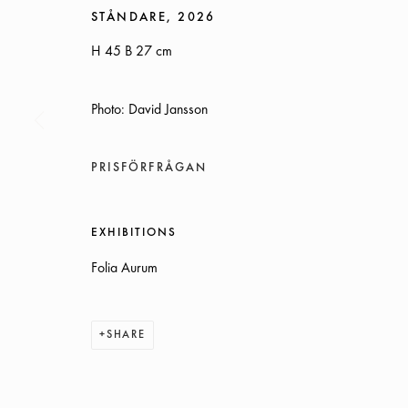
STÅNDARE
,
2026
H 45 B 27 cm
Photo: David Jansson
GALLERIET HAR SOMMARSTÄNGT
12 JULI–4 AUGUSTI
PRISFÖRFRÅGAN
SOMMARÖPPETTIDER:
EXHIBITIONS
ONSDAG-TORS, 12-18, FREDAG 12-17, LÖRDAG 12-16
Folia Aurum
ÖVRIGA TIDER ÖPPET ENLIGT ÖVERENSKOMMELSE
SHARE
INFO@GALLERIGLAS.SE
+46 70 823 11 87