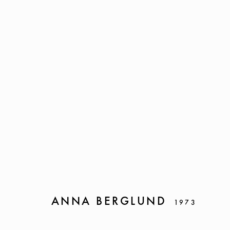
ANNA BERGLUND
ANNA BERGLUND
1973
FOLIA AURUM
22 APRIL - 28 MAY 2026