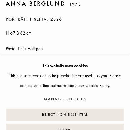
SOMMARÖPPETTIDER:
ANNA BERGLUND
1973
ONSDAG-TORS, 12-18, FREDAG 12-17, LÖRDAG 12-16
PORTRÄTT I SEPIA
,
2026
ÖVRIGA TIDER ÖPPET ENLIGT ÖVERENSKOMMELSE
H 67 B 82 cm
INFO@GALLERIGLAS.SE
Photo: Linus Hallgren
+46 70 823 11 87
NYBROGATAN 34, 114 39 STOCKHOLM
PRISFÖRFRÅGAN
This website uses cookies
This site uses cookies to help make it more useful to you. Please
EXHIBITIONS
contact us to find out more about our Cookie Policy.
Folia Aurum
MANAGE COOKIES
MANAGE COOKIES
COPYRIGHT © 2026 GALLERI GLAS
SITE BY ARTLOGIC
REJECT NON ESSENTIAL
SHARE