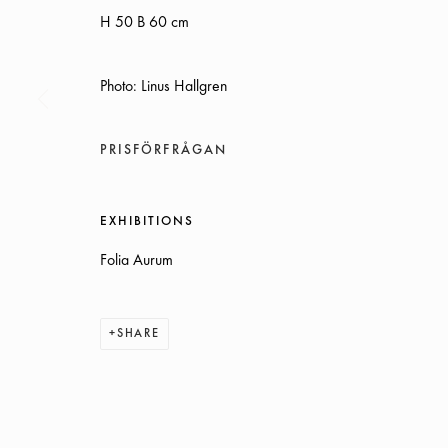
H 50 B 60 cm
Photo: Linus Hallgren
PRISFÖRFRÅGAN
SOMMARÖPPETTIDER:
ONSDAG-TORS, 12-18, FREDAG 12-17, LÖRDAG 12-16
EXHIBITIONS
ÖVRIGA TIDER ÖPPET ENLIGT ÖVERENSKOMMELSE
Folia Aurum
INFO@GALLERIGLAS.SE
SHARE
+46 70 823 11 87
NYBROGATAN 34, 114 39 STOCKHOLM