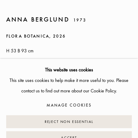
SOMMARÖPPETTIDER:
ONSDAG-TORS, 12-18, FREDAG 12-17, LÖRDAG 12-16
ANNA BERGLUND
1973
ÖVRIGA TIDER ÖPPET ENLIGT ÖVERENSKOMMELSE
FLORA BOTANICA
,
2026
INFO@GALLERIGLAS.SE
H 53 B 93 cm
+46 70 823 11 87
NYBROGATAN 34, 114 39 STOCKHOLM
Photo: Linus Hallgren
This website uses cookies
This site uses cookies to help make it more useful to you. Please
PRISFÖRFRÅGAN
contact us to find out more about our Cookie Policy.
MANAGE COOKIES
EXHIBITIONS
MANAGE COOKIES
COPYRIGHT © 2026 GALLERI GLAS
SITE BY ARTLOGIC
Folia Aurum
REJECT NON ESSENTIAL
SHARE