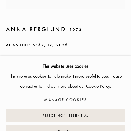
SOMMARÖPPETTIDER:
ONSDAG-TORS, 12-18, FREDAG 12-17, LÖRDAG 12-16
ÖVRIGA TIDER ÖPPET ENLIGT ÖVERENSKOMMELSE
ANNA BERGLUND
1973
INFO@GALLERIGLAS.SE
ACANTHUS SFÄR, IV
,
2026
+46 70 823 11 87
H 65 B 45 cm
NYBROGATAN 34, 114 39 STOCKHOLM
This website uses cookies
Photo: Linus Hallgren
This site uses cookies to help make it more useful to you. Please
contact us to find out more about our Cookie Policy.
PRISFÖRFRÅGAN
MANAGE COOKIES
MANAGE COOKIES
COPYRIGHT © 2026 GALLERI GLAS
SITE BY ARTLOGIC
EXHIBITIONS
REJECT NON ESSENTIAL
Folia Aurum