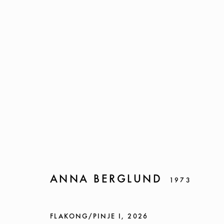
ANNA BERGLUND
ANNA BERGLUND
1973
FOLIA AURUM
22 APRIL - 28 MAY 2026
FLAKONG/PINJE I
,
2026