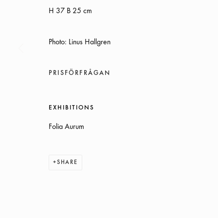
H 37 B 25 cm
Photo: Linus Hallgren
PRISFÖRFRÅGAN
SOMMARÖPPETTIDER:
ONSDAG-TORS, 12-18, FREDAG 12-17, LÖRDAG 12-16
EXHIBITIONS
ÖVRIGA TIDER ÖPPET ENLIGT ÖVERENSKOMMELSE
Folia Aurum
INFO@GALLERIGLAS.SE
SHARE
+46 70 823 11 87
NYBROGATAN 34, 114 39 STOCKHOLM