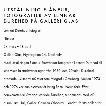
UTSTÄLLNING FLÂNEUR,
FOTOGRAFIER AV LENNART
DUREHED PÅ GALLERI GLAS
Lennart Durehed, fotografi
Flâneur
24 mars – 18 april
Galleri Glas, Nybrogatan 34, Stockholm
Med utställningen
Flâneur
återvänder fotografen Lennart Durehed till
sina visuella stadsvandringar från 1980- och 90-talet. Durehed
arbetade i slutet av 60-talet som fotograf i Göteborg. Mellan 1973
och 1976 var han assistent åt
Irving Penn
i New York. Efter
hemkomsten till Sverige startade Durehed, tillsammans med AD-
gurun Lars Hall,
Galleri Camera Obscura
– landets första galleri för