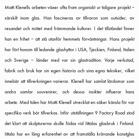
Matti Klenells arbeten växer ofta fram organiskt ur tidigare projekt –
särskilt inom glas. Han fascineras av tillvaron som outsider, av
resandet och mötet med främmande kulturer. I det tillståndet finner
han en frihet – att stå utanför hemmets förväntningar. Hans projekt
har fört honom till ledande glashyttor i USA, Tjeckien, Finland, Italien
och Sverige – länder med var sin glastradition. Varje verkstad,
fabrik och bruk har sin egen historia och sina egna tekniker, vilket
innebär att tillverkningen varierar. Klenell har samlat lärdomar som
andra samlar souvenirer, och dessa insikter influerar hans
arbete. Med tiden har Matti Klenell utvecklat en säker känsla för var
specifika verk bör tillverkas. Inför utställningen 9 Factory Road stod
det klart att skulpturerna skulle födas vid Iittalas glasbruk i Finland.
Iittala har en lång erfarenhet av att framställa krävande konstglas