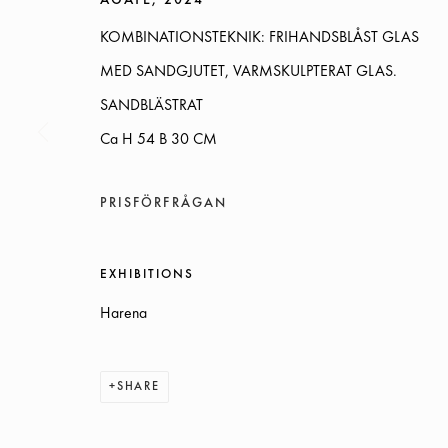
AGATE
,
2024
KOMBINATIONSTEKNIK: FRIHANDSBLÅST GLAS
MED SANDGJUTET, VARMSKULPTERAT GLAS.
SANDBLÄSTRAT
Ca H 54 B 30 CM
GALLERIET HAR SOMMARSTÄNGT
12 JULI–4 AUGUSTI
PRISFÖRFRÅGAN
SOMMARÖPPETTIDER:
EXHIBITIONS
ONSDAG-TORS, 12-18, FREDAG 12-17, LÖRDAG 12-16
Harena
ÖVRIGA TIDER ÖPPET ENLIGT ÖVERENSKOMMELSE
INFO@GALLERIGLAS.SE
SHARE
+46 70 823 11 87