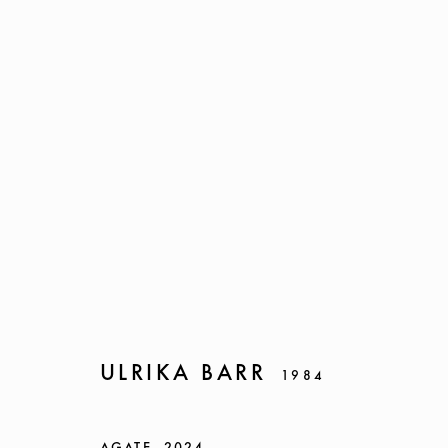
ULRIKA BARR
ULRIKA BARR
1984
HARENA
17 OCTOBER - 14 NOVEMBER 2024