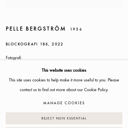
SOMMARÖPPETTIDER:
ONSDAG-TORS, 12-18, FREDAG 12-17, LÖRDAG 12-16
ÖVRIGA TIDER ÖPPET ENLIGT ÖVERENSKOMMELSE
PELLE BERGSTRÖM
1956
BLOCKOGRAFI 186
,
2022
INFO@GALLERIGLAS.SE
+46 70 823 11 87
Fotografi
NYBROGATAN 34, 114 39 STOCKHOLM
52x62,5cm
This website uses cookies
Edition of 6 plus 2 artist's proofs
This site uses cookies to help make it more useful to you. Please
contact us to find out more about our Cookie Policy.
Photo: Pelle Bergström
MANAGE COOKIES
MANAGE COOKIES
PRISFÖRFRÅGAN
COPYRIGHT © 2026 GALLERI GLAS
SITE BY ARTLOGIC
REJECT NON ESSENTIAL
EXHIBITIONS