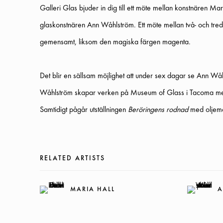
Galleri Glas bjuder in dig till ett möte mellan konstnären M
glaskonstnären Ann Wåhlström. Ett möte mellan två- och tre
gemensamt, liksom den magiska färgen magenta.
Det blir en sällsam möjlighet att under sex dagar se Ann Wå
Wåhlström skapar verken på Museum of Glass i Tacoma med 
Samtidigt pågår utställningen
Beröringens rodnad
med oljemå
RELATED ARTISTS
MARIA HALL
A