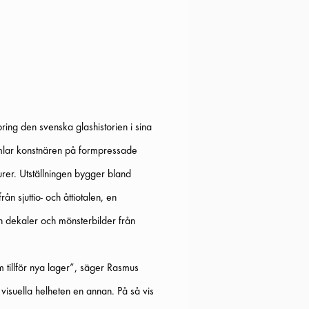
bring den svenska glashistorien i sina
 samlar konstnären på formpressade
turer. Utställningen bygger bland
n sjuttio- och åttiotalen, en
 dekaler och mönsterbilder från
m tillför nya lager”, säger Rasmus
isuella helheten en annan. På så vis