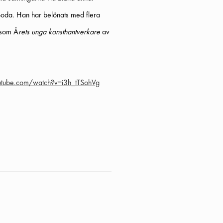
Boda. Han har belönats med flera
a som Å
rets unga konsthantverkare
av
utube.com/watch?v=i3h_tTSohVg