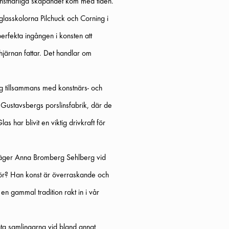
nstnärliga skapandet kom med tiden.
 glasskolorna Pilchuck och Corning i
erfekta ingången i konsten att
järnan fattar. Det handlar om
ng tillsammans med konstnärs- och
 Gustavsbergs porslinsfabrik, där de
 har blivit en viktig drivkraft för
säger Anna Bromberg Sehlberg vid
tör? Han konst är överraskande och
en gammal tradition rakt in i vår
ta samlingarna vid bland annat