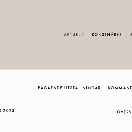
AKTUELLT
KONSTNÄRER
PÅGÅENDE UTSTÄLLNINGAR
KOMMAND
R 2023
OVERV