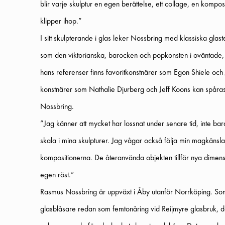
blir varje skulptur en egen berättelse, ett collage, en kompo
klipper ihop.”
I sitt skulpterande i glas leker Nossbring med klassiska glas
som den viktorianska, barocken och popkonsten i oväntade, s
hans referenser finns favoritkonstnärer som Egon Shiele och
konstnärer som Nathalie Djurberg och Jeff Koons kan spåras 
Nossbring.
”Jag känner att mycket har lossnat under senare tid, inte bara 
skala i mina skulpturer. Jag vågar också följa min magkänsla oc
kompositionerna. De återanvända objekten tillför nya dimens
egen röst.”
Rasmus Nossbring är uppväxt i Åby utanför Norrköping. Som
glasblåsare redan som femtonåring vid Reijmyre glasbruk, där