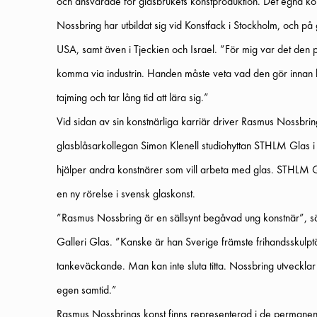
och ansvarade för glasbrukets konstproduktion. Det egna ko
Nossbring har utbildat sig vid Konstfack i Stockholm, och på
USA, samt även i Tjeckien och Israel. ”För mig var det den p
komma via industrin. Handen måste veta vad den gör innan h
tajming och tar lång tid att lära sig.”
Vid sidan av sin konstnärliga karriär driver Rasmus Nossbri
glasblåsarkollegan Simon Klenell studiohyttan STHLM Glas i
hjälper andra konstnärer som vill arbeta med glas. STHLM Glas
en ny rörelse i svensk glaskonst.
”Rasmus Nossbring är en sällsynt begåvad ung konstnär”, 
Galleri Glas. ”Kanske är han Sverige främste frihandsskulp
tankeväckande. Man kan inte sluta titta. Nossbring utvecklar 
egen samtid.”
Rasmus Nossbrings konst finns representerad i de permanen