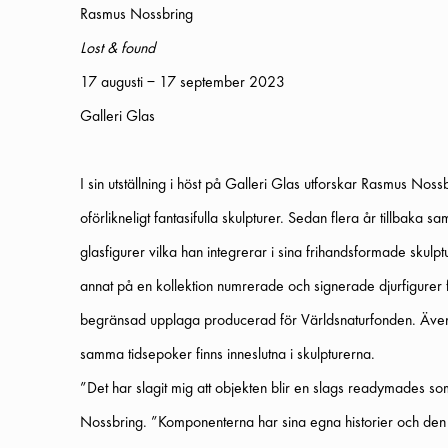
Rasmus Nossbring
Lost & found
17 augusti – 17 september 2023
Galleri Glas
I sin utställning i höst på Galleri Glas utforskar Rasmus Noss
oförlikneligt fantasifulla skulpturer. Sedan flera år tillbaka
glasfigurer vilka han integrerar i sina frihandsformade skulp
annat på en kollektion numrerade och signerade djurfigurer frå
begränsad upplaga producerad för Världsnaturfonden. Även
samma tidsepoker finns inneslutna i skulpturerna.
”Det har slagit mig att objekten blir en slags readymades so
Nossbring. ”Komponenterna har sina egna historier och den v