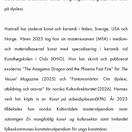
på dyslexi.
Hamrell har studerat konst och keramik i Italien, Sverige, USA och
Norge. Våren 2025 tog hon sin masterexamen (MFA) i medium-
och materialbaserad konst med specialisering i keramik vid
Kunsthøgskolen i Oslo (KHiO). Hon har skrivit och publicerat
essäerna ”The Anagama Dragon and the Phoenix Fast Fire” för
The
Vessel Magazine
(2025) och ”Fantomsmärtor: Om dyslexi,
utbildning och ansvar” för norska Kulturdirektoratet (2026). Hennes
verk har köpts in av
Kunst på arbeidsplassen
(KPA). År 2025
tilldelades hon norska Kulturrådets masterstipendium inom
satsningen
En mangfoldig kunst- og kultursektor
samt Innlandet
fylkeskommunes konstnärsstipendium för unga konstnärer.